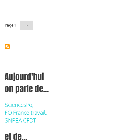
Pagination
Page 1
Page
››
suivante
Aujourd'hui
on parle de...
SciencesPo,
FO France travail,
SNPEA CFDT
et de...