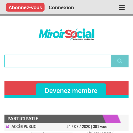
Aller
Qui sommes nous ?
Vous publiez
Nous publions
Contactez-nous
Abonnez-vous
Connexion
Main
au
contenu
navigation
principal
Rechercher
Devenez membre
PARTICIPATIF
ACCÈS PUBLIC
24 / 07 / 2020
| 381 vues
Philippe Grasset /