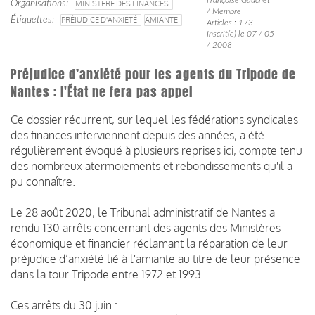
Organisations
MINISTÈRE DES FINANCES
/ Membre
Étiquettes
PRÉJUDICE D'ANXIÉTÉ
AMIANTE
Articles : 173
Inscrit(e) le 07 / 05
/ 2008
Préjudice d’anxiété pour les agents du Tripode de
Nantes : l'État ne fera pas appel
Ce dossier récurrent, sur lequel les fédérations syndicales
des finances interviennent depuis des années, a été
régulièrement évoqué à plusieurs reprises ici, compte tenu
des nombreux atermoiements et rebondissements qu'il a
pu connaître.
Le 28 août 2020, le Tribunal administratif de Nantes a
rendu 130 arrêts concernant des agents des Ministères
économique et financier réclamant la réparation de leur
préjudice d’anxiété lié à l'amiante au titre de leur présence
dans la tour Tripode entre 1972 et 1993.
Ces arrêts du 30 juin :