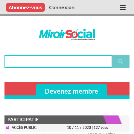
Aller
Qui sommes nous ?
Vous publiez
Nous publions
Contactez-nous
Abonnez-vous
Connexion
Main
au
contenu
navigation
principal
Rechercher
Devenez membre
PARTICIPATIF
ACCÈS PUBLIC
10 / 11 / 2020
| 127 vues
Françoise Gauchet