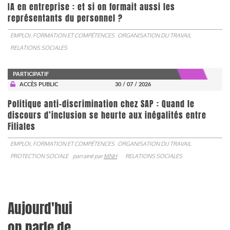
IA en entreprise : et si on formait aussi les
représentants du personnel ?
EMPLOI, FORMATION ET COMPÉTENCES
ORGANISATION DU TRAVAIL
RELATIONS SOCIALES
PARTICIPATIF
ACCÈS PUBLIC
30 / 07 / 2026
Politique anti-discrimination chez SAP : Quand le
discours d’inclusion se heurte aux inégalités entre
Filiales
EMPLOI, FORMATION ET COMPÉTENCES
ORGANISATION DU TRAVAIL
PROTECTION SOCIALE
parrainé par
MNH
RELATIONS SOCIALES
Aujourd'hui
on parle de...