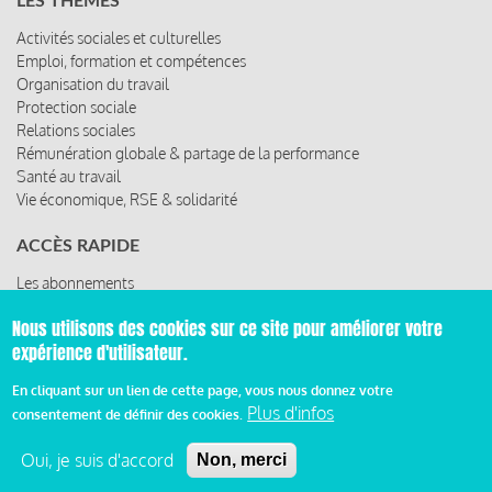
LES THÈMES
Activités sociales et culturelles
Emploi, formation et compétences
Organisation du travail
Protection sociale
Relations sociales
Rémunération globale & partage de la performance
Santé au travail
Vie économique, RSE & solidarité
ACCÈS RAPIDE
Les abonnements
Les rencontres
Nous utilisons des cookies sur ce site pour améliorer votre
Les ressources
expérience d'utilisateur.
En cliquant sur un lien de cette page, vous nous donnez votre
Plus d'infos
consentement de définir des cookies.
© 2019 Miroir Social - Réalisé par
Cafffeine
Oui, je suis d'accord
Non, merci
Mentions légales et condition générale d’utilisation et
d’abonnement