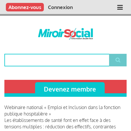
Aller
Qui sommes nous ?
Vous publiez
Nous publions
Contactez-nous
Abonnez-vous
Connexion
Main
au
contenu
navigation
principal
Rechercher
Devenez membre
Webinaire national « Emploi et Inclusion dans la fonction
publique hospitalière »
Les établissements de santé font en effet face à des
tensions multiples : réduction des effectifs, contraintes