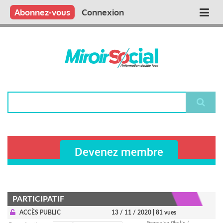
Aller
Qui sommes nous ?
Vous publiez
Nous publions
Contactez-nous
Abonnez-vous
Connexion
Main
au
contenu
navigation
principal
Rechercher
Devenez membre
PARTICIPATIF
ACCÈS PUBLIC
13 / 11 / 2020
| 81 vues
Françoise Phelix /