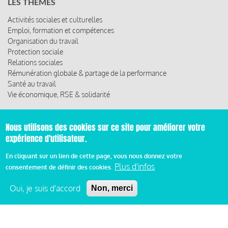
LES THÈMES
Activités sociales et culturelles
Emploi, formation et compétences
Organisation du travail
Protection sociale
Relations sociales
Rémunération globale & partage de la performance
Santé au travail
Vie économique, RSE & solidarité
ACCÈS RAPIDE
Nous utilisons des cookies sur ce site pour améliorer votre
Les abonnements
expérience d'utilisateur.
Les rencontres
Les ressources
En cliquant sur un lien de cette page, vous nous donnez votre
Plus d'infos
consentement de définir des cookies.
Oui, je suis d'accord
Non, merci
© 2019 Miroir Social - Réalisé par
Cafffeine
Mentions légales et condition générale d’utilisation et
d’abonnement