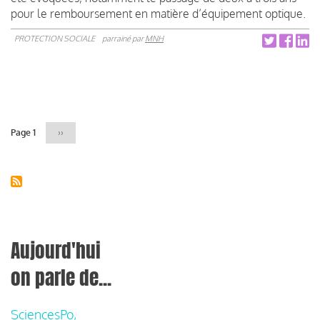
pour le remboursement en matière d’équipement optique.
PROTECTION SOCIALE
parrainé par
MNH
Pagination
Page 1
Page
››
suivante
Aujourd'hui
on parle de...
SciencesPo,