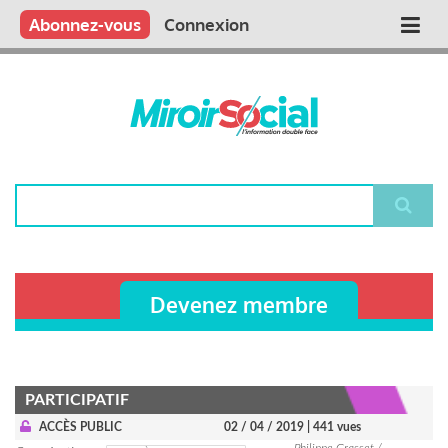
Aller
Qui sommes nous ?
Vous publiez
Nous publions
Contactez-nous
Abonnez-vous
Connexion
Main
au
contenu
navigation
principal
Rechercher
Devenez membre
PARTICIPATIF
ACCÈS PUBLIC
02 / 04 / 2019
| 441 vues
Philippe Grasset /