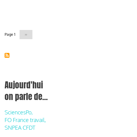
Pagination
Page 1
Page
››
suivante
Aujourd'hui
on parle de...
SciencesPo,
FO France travail,
SNPEA CFDT