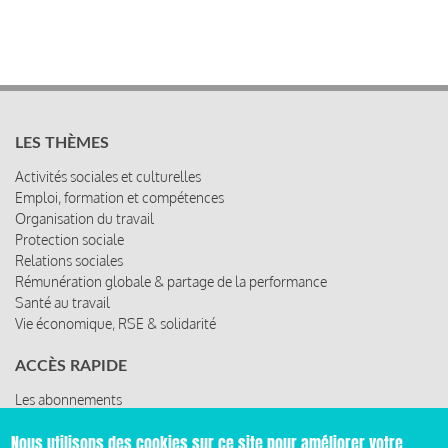
LES THÈMES
Activités sociales et culturelles
Emploi, formation et compétences
Organisation du travail
Protection sociale
Relations sociales
Rémunération globale & partage de la performance
Santé au travail
Vie économique, RSE & solidarité
ACCÈS RAPIDE
Les abonnements
Les rencontres
Nous utilisons des cookies sur ce site pour améliorer votre
Les ressources