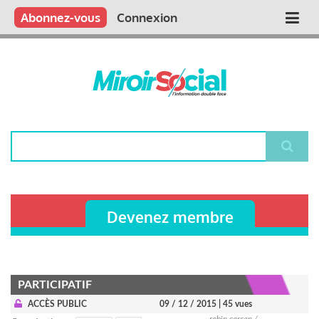
Aller
Qui sommes nous ?
Vous publiez
Nous publions
Contactez-nous
Abonnez-vous
Connexion
Main
au
contenu
navigation
principal
Rechercher
Devenez membre
PARTICIPATIF
ACCÈS PUBLIC
09 / 12 / 2015
| 45 vues
robin carcan /