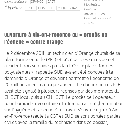
Organisations
ORANGE
ISAST
Modérateur
Étiquettes
CHSCT
HOMICIDE
RISQUE GRAVE
Contenu
Articles : 1128
Inscrit(e) le 08 / 04
/ 2010
Ouverture à Aix-en-Provence du « procès de
l'échelle » contre Orange
Le 2 décembre 2011, un technicien d’Orange chutait de sa
plate-forme échelle (PFE) et décédait des suites de cet
accident trois semaines plus tard. Ces « plates-formes
polyvalentes », rappelle SUD avaient été conçues à la
demande d’Orange et devaient permettre l’économie de
20 millions d’euros chaque année... Le danger de ces PFE
avait été signalé à plusieurs reprises par des membres du
CHSCT local puis au CNHSCT. Le procès de l'opérateur
pour homicide involontaire et infraction à la réglementation
sur l’hygiène et la sécurité au travail s'ouvre ce jour à Aix-
en-Provence (seule la CGT et SUD se sont portées parties
civiles avec la famille du technicien dans ce dossier).