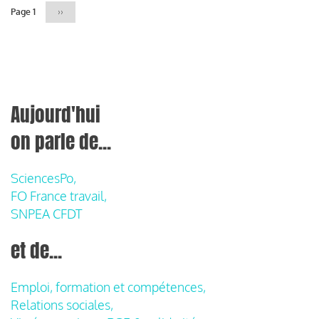
Page 1
Page
››
suivante
Aujourd'hui
on parle de...
SciencesPo,
FO France travail,
SNPEA CFDT
et de...
Emploi, formation et compétences,
Relations sociales,