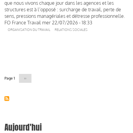
que nous vivons chaque jour dans les agences et les
structures est à l’opposé : surcharge de travail, perte de
sens, pressions managériales et détresse professionnelle.
FO France Travail
mer 22/07/2026 - 18:33
ORGANISATION DU TRAVAIL
RELATIONS SOCIALES
Pagination
Page 1
Page
››
suivante
Aujourd'hui