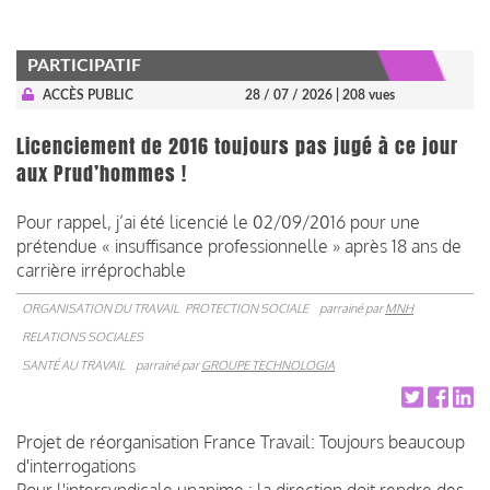
PARTICIPATIF
ACCÈS PUBLIC
28 / 07 / 2026
| 208 vues
Licenciement de 2016 toujours pas jugé à ce jour
aux Prud’hommes !
Pour rappel, j’ai été licencié le 02/09/2016 pour une
prétendue « insuffisance professionnelle » après 18 ans de
carrière irréprochable
ORGANISATION DU TRAVAIL
PROTECTION SOCIALE
parrainé par
MNH
RELATIONS SOCIALES
SANTÉ AU TRAVAIL
parrainé par
GROUPE TECHNOLOGIA
Projet de réorganisation France Travail: Toujours beaucoup
d'interrogations
Pour l'intersyndicale unanime : la direction doit rendre des