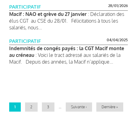
28/01/2026
PARTICIPATIF
Macif : NAO et grève du 27 janvier
: Déclaration des
élus CGT au CSE du 28/01. Félicitations à tous les
salariés, nous...
04/04/2025
PARTICIPATIF
Indemnités de congés payés : la CGT Macif monte
au créneau
: Voici le tract adressé aux salariés de la
Macif. Depuis des années, la Macif n’applique...
Pagination
Page
1
Page
2
Page
3
…
Page
Suivante ›
Dernière
Dernière »
courante
suivante
page