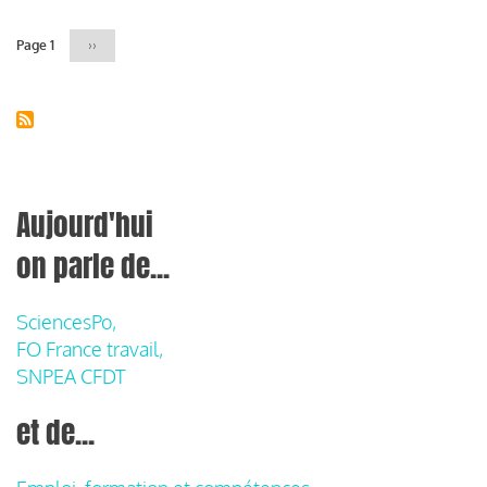
Page 1
Page
››
suivante
Aujourd'hui
on parle de...
SciencesPo,
FO France travail,
SNPEA CFDT
et de...