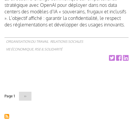
stratégique avec OpenAI pour déployer dans nos data
centers des modèles d’IA « souverains, frugaux et inclusifs
». L’objectif affiché : garantir la confidentialité, le respect
des réglementations et développer des usages innovants.
ORGANISATION DU TRAVAIL
RELATIONS SOCIALES
VIE ÉCONOMIQUE, RSE & SOLIDARITÉ
Pagination
Page 1
Page
››
suivante