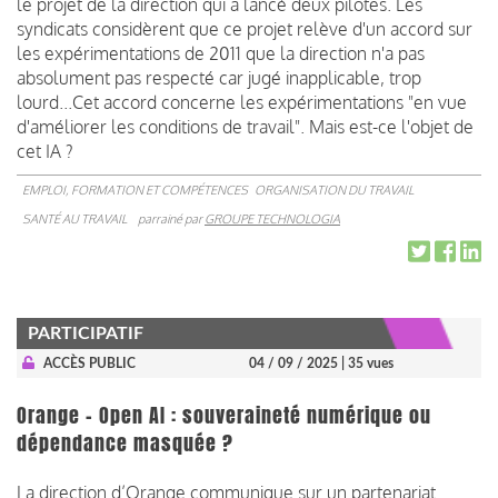
le projet de la direction qui a lancé deux pilotes. Les
syndicats considèrent que ce projet relève d'un accord sur
les expérimentations de 2011 que la direction n'a pas
absolument pas respecté car jugé inapplicable, trop
lourd...Cet accord concerne les expérimentations "en vue
d'améliorer les conditions de travail". Mais est-ce l'objet de
cet IA ?
EMPLOI, FORMATION ET COMPÉTENCES
ORGANISATION DU TRAVAIL
SANTÉ AU TRAVAIL
parrainé par
GROUPE TECHNOLOGIA
PARTICIPATIF
ACCÈS PUBLIC
04 / 09 / 2025
| 35 vues
Orange – Open AI : souveraineté numérique ou
dépendance masquée ?
La direction d’Orange communique sur un partenariat