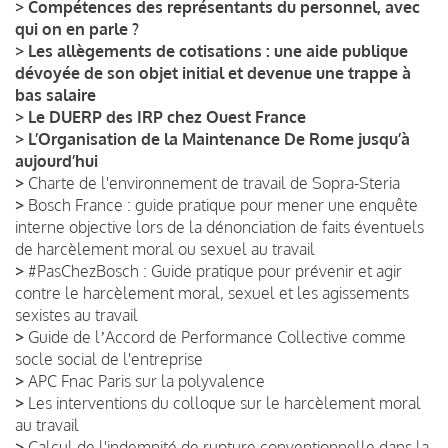
>
Compétences des représentants du personnel, avec
qui on en parle ?
>
Les allègements de cotisations : une aide publique
dévoyée de son objet initial et devenue une trappe à
bas salaire
>
Le DUERP des IRP chez Ouest France
>
L’Organisation de la Maintenance De Rome jusqu’à
aujourd’hui
>
Charte de l'environnement de travail de Sopra-Steria
>
Bosch France : guide pratique pour mener une enquête
interne objective lors de la dénonciation de faits éventuels
de harcèlement moral ou sexuel au travail
>
#PasChezBosch : Guide pratique pour prévenir et agir
contre le harcèlement moral, sexuel et les agissements
sexistes au travail
>
Guide de lʼAccord de Performance Collective comme
socle social de l'entreprise
>
APC Fnac Paris sur la polyvalence
>
Les interventions du colloque sur le harcèlement moral
au travail
>
Calcul de l'indemnité de rupture conventionnelle dans la