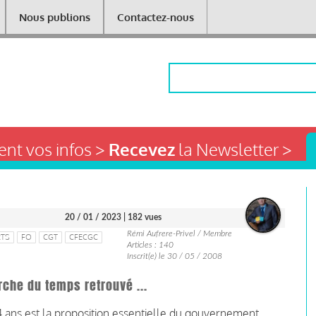
Nous publions
Contactez-nous
Rechercher
nt vos infos >
Recevez
la Newsletter >
20 / 01 / 2023
| 182 vues
Rémi Aufrere-Privel / Membre
RTS
FO
CGT
CFECGC
Articles : 140
Inscrit(e) le 30 / 05 / 2008
rche du temps retrouvé ...
64 ans est la proposition essentielle du gouvernement.