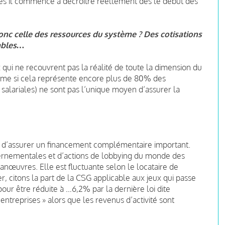
tes il commence à décroitre réellement dès le début des
donc celle des ressources du système ? Des cotisations
tables…
x qui ne recouvrent pas la réalité de toute la dimension du
même si cela représente encore plus de 80% des
t salariales) ne sont pas l’unique moyen d’assurer la
t d’assurer un financement complémentaire important.
ernementales et d’actions de lobbying du monde des
anœuvres. Elle est fluctuante selon le locataire de
er, citons la part de la CSG applicable aux jeux qui passe
our être réduite à …6,2% par la dernière loi dite
 entreprises » alors que les revenus d’activité sont