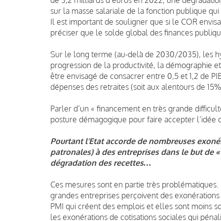
sur la masse salariale de la fonction publique qu
Il est important de souligner que si le COR envisag
préciser que le solde global des finances publiqu
Sur le long terme (au-delà de 2030/2035), les h
progression de la productivité, la démographie et la
être envisagé de consacrer entre 0,5 et 1,2 de PI
dépenses des retraites (soit aux alentours de 15
Parler d’un « financement en très grande diffic
posture démagogique pour faire accepter l’idée de «
Pourtant l’Etat accorde de nombreuses exoné
patronales) à des entreprises dans le but de
dégradation des recettes…
Ces mesures sont en partie très problématiques. E
grandes entreprises perçoivent des exonérations 
PMI qui créent des emplois et elles sont moins so
les exonérations de cotisations sociales qui pén