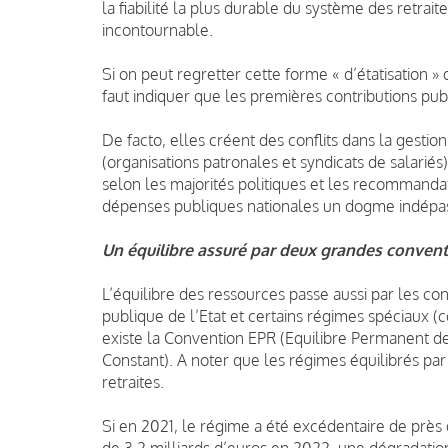
la fiabilité la plus durable du système des retrai
incontournable.
Si on peut regretter cette forme « d’étatisation »
faut indiquer que les premières contributions pu
De facto, elles créent des conflits dans la gestio
(organisations patronales et syndicats de salariés)
selon les majorités politiques et les recommanda
dépenses publiques nationales un dogme indépa
Un équilibre assuré par deux grandes conven
L’équilibre des ressources passe aussi par les co
publique de l’Etat et certains régimes spéciaux (
existe la Convention EPR (Equilibre Permanent de
Constant). A noter que les régimes équilibrés pa
retraites.
Si en 2021, le régime a été excédentaire de près
de 3,2 milliards d’euros en 2022, une dégradatio