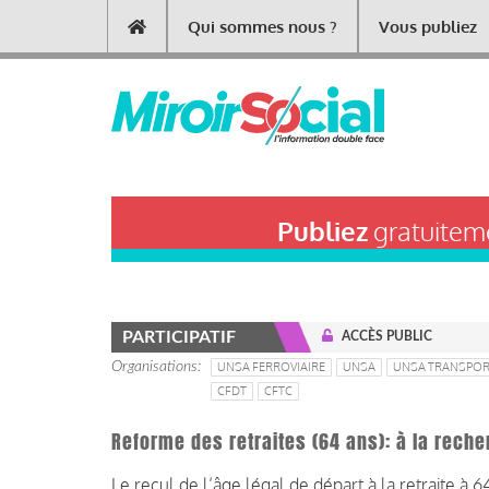
Aller
Qui sommes nous ?
Vous publiez
Main
au
contenu
navigation
principal
Publiez
gratuiteme
PARTICIPATIF
ACCÈS PUBLIC
Organisations
UNSA FERROVIAIRE
UNSA
UNSA TRANSPO
CFDT
CFTC
Reforme des retraites (64 ans): à la reche
Le recul de l’âge légal de départ à la retraite à 