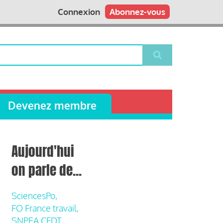
Connexion
Abonnez-vous
Devenez membre
Aujourd'hui
on parle de...
SciencesPo,
FO France travail,
SNPEA CFDT