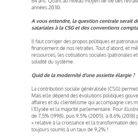
64 ans. Quant au niveau moyen de vie des retrai
années 2030.
A vous entendre, la question centrale serait 
salariales à la CSG et des conventions comp
Il faut corriger des propos politiques et patronau
financement de nos retraites. Tout d’abord, et 
ressources, les cotisations sociales (patronales e
solidité du système.
Quid de la modernité d’une assiette élargie ?
La contribution sociale généralisée (CSG) perme
Mais elle dépend des évolutions politiques gouv
affaires et du clientélisme qui accompagne ces m
l’Elysée et la majorité parlementaire. Pour illustr
de 7,5% (1998), puis 9,5% (2005), à 8,6% (2018) p
« relative à la croissance et la transformation des
toujours soumis à un taux de 9,2% !