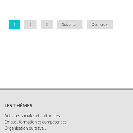
Pagination
Page
1
Page
2
Page
3
Page
Suivante ›
Dernière
Dernière »
courante
suivante
page
LES THÈMES
Activités sociales et culturelles
Emploi, formation et compétences
Organisation du travail