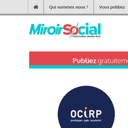
Aller
Qui sommes nous ?
Vous publiez
Main
au
contenu
navigation
principal
Publiez
gratuiteme