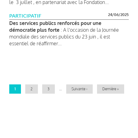
le 3 juillet , en partenariat avec la Fondation...
24/06/2025
PARTICIPATIF
Des services publics renforcés pour une
démocratie plus forte
: A l'occasion de la Journée
mondiale des services publics du 23 juin , il est
essentiel de réaffirmer...
Pagination
Page
1
Page
2
Page
3
…
Page
Suivante ›
Dernière
Dernière »
courante
suivante
page