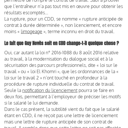
que l’entraîneur n’a pas tout mis en œuvre pour obtenir les
résultats escomptés…
La rupture, pour un CDD, se nomme « rupture anticipée de
contrat à durée déterminée », non licenciement, et encore
moins «
limogeage
», terme inconnu en droit du travail.
Le fait que Guy Novès soit en CDD change-t-il quelque chose ?
Oui, car autant la loi n° 2016-1088 du 8 août 2016 relative
au travail, à la modernisation du dialogue social et à la
sécurisation des parcours professionnels, dite « loi sur le
travail » ou « loi El Khomri », que les ordonnances de la «
loi sur le travail 2 » n’ont touché en profondeur à la
procédure de rupture individuelle du contrat de travail.
Seule la
notification du licenciement
pourra se faire en
deux fois, permettant à l’employeur de préciser les motifs
si le salarié le lui demande.
Dans le cas présent, la subtilité vient du fait que le salarié
étant en CDD, il ne reçoit pas une lettre de licenciement
mais une lettre de rupture anticipée de son contrat de
travail. Il semble donc que cette lettre ne soit pas affectée