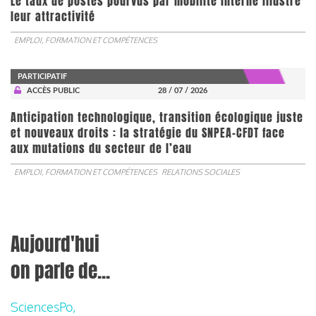
Le taux de postes pourvus par mobilité interne illustre
leur attractivité
EMPLOI, FORMATION ET COMPÉTENCES
PARTICIPATIF
ACCÈS PUBLIC
28 / 07 / 2026
Anticipation technologique, transition écologique juste
et nouveaux droits : la stratégie du SNPEA-CFDT face
aux mutations du secteur de l’eau
EMPLOI, FORMATION ET COMPÉTENCES
RELATIONS SOCIALES
Aujourd'hui
on parle de...
SciencesPo,