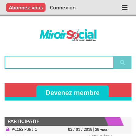
Aller
Qui sommes nous ?
Vous publiez
Nous publions
Contactez-nous
Abonnez-vous
Connexion
Main
au
contenu
navigation
principal
Rechercher
Devenez membre
PARTICIPATIF
ACCÈS PUBLIC
03 / 01 / 2018
| 38 vues
Remy Poulain /