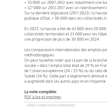
+ 35 000 sur 2007-2012 avec notamment une baiss
+ 127 000 sur 2012-2017 avec un ralentissement da
Sur la dernière législature (2017-2022), la hauss
publique d’Etat, + 50 000 dans les collectivités l
En 2023, la hausse a été de 63 000 dont 20 000 p
collectivités territoriales et 23 000 pour les hôp
une progression de plus de 30 000 en 2024.
Les comparaisons internationales des emplois pub
méthodologiques.
On peut toutefois noter que la part de la branche 
sociale » dans l’emploi total était de 29 % en F
de l’Union européenne (24 / 25 %) ou du ratio d
Suède (34 %). Cette part a légèrement diminué en
a augmenté dans les autres pays et en moyenne 
La note complète:
PDF à lire et imprimer
EMPLOI, FORMATION ET COMPÉTENCES