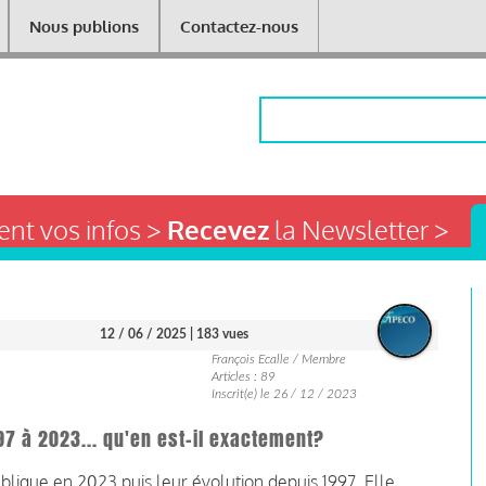
Nous publions
Contactez-nous
Rechercher
nt vos infos >
Recevez
la Newsletter >
12 / 06 / 2025
| 183 vues
François Ecalle / Membre
Articles : 89
Inscrit(e) le 26 / 12 / 2023
997 à 2023... qu'en est-il exactement?
ublique en 2023 puis leur évolution depuis 1997. Elle