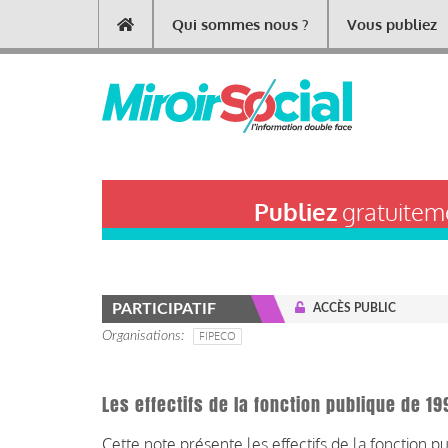
Aller
Qui sommes nous ?
Vous publiez
Main
au
contenu
navigation
principal
Publiez
gratuiteme
PARTICIPATIF
ACCÈS PUBLIC
Organisations
FIPECO
Les effectifs de la fonction publique de 1
Cette note présente les effectifs de la fonction p