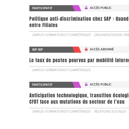
ACCÈS PUBLIC
PARTICIPATIF
Politique anti-discrimination chez SAP : Quand
entre Filiales
EMPLOI, FORMATION ET COMPÉTENCES
ORGANISATION DU TRA
ACCÈS ABONNÉ
BIP BIP
Le taux de postes pourvus par mobilité interne 
EMPLOI, FORMATION ET COMPÉTENCES
ACCÈS PUBLIC
PARTICIPATIF
Anticipation technologique, transition écologi
CFDT face aux mutations du secteur de l’eau
EMPLOI, FORMATION ET COMPÉTENCES
RELATIONS SOCIALES