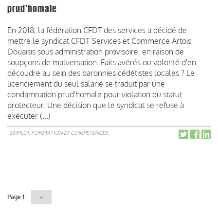
prud'homale
En 2018, la fédération CFDT des services a décidé de
mettre le syndicat CFDT Services et Commerce Artois
Douaisis sous administration provisoire, en raison de
soupçons de malversation. Faits avérés ou volonté d'en
découdre au sein des baronnies cédétistes locales ? Le
licenciement du seul salarié se traduit par une
condamnation prud'homale pour violation du statut
protecteur. Une décision que le syndicat se refuse à
exécuter (...)
EMPLOI, FORMATION ET COMPÉTENCES
Pagination
Page 1
Page
››
suivante