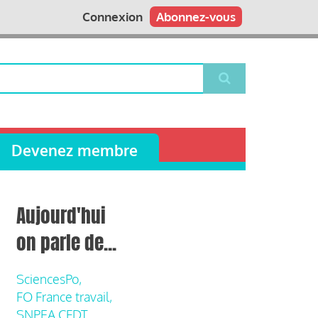
Connexion
Abonnez-vous
Devenez membre
Aujourd'hui
on parle de...
SciencesPo,
FO France travail,
SNPEA CFDT