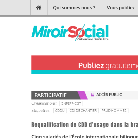
Aller
Qui sommes nous ?
Vous publiez
Main
au
contenu
navigation
principal
Publiez
gratuiteme
PARTICIPATIF
ACCÈS PUBLIC
Organisations
SNPEFP-CGT
Étiquettes
CDDU
CDI DE CHANTIER
PRUD'HOMMES
Requalification de CDD d’usage dans la b
Cinq salariés de l’École internationale biling