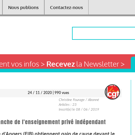
Nous publions
Contactez-nous
Rechercher
nt vos infos >
Recevez
la Newsletter >
24 / 11 / 2020
| 990 vues
Christine Fourage / Abonné
Articles : 23
Inscrit(e) le 08 / 06 / 2019
ranche de l’enseignement privé indépendant
ue d’Angers (EIB) obtiennent gain de cause devant le