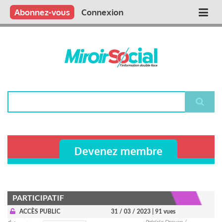
Aller
Qui sommes nous ?
Vous publiez
Nous publions
Contactez-nous
Abonnez-vous
Connexion
Main
au
contenu
navigation
principal
Rechercher
Devenez membre
PARTICIPATIF
ACCÈS PUBLIC
31 / 03 / 2023
| 91 vues
Patricia Drevon /