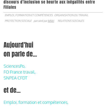
discours d’inclusion se heurte aux inégalités entre
Filiales
EMPLOI, FORMATION ET COMPÉTENCES
ORGANISATION DU TRAVAIL
PROTECTION SOCIALE
parrainé par
MNH
RELATIONS SOCIALES
Aujourd'hui
on parle de...
SciencesPo,
FO France travail,
SNPEA CFDT
et de...
Emploi, formation et compétences,