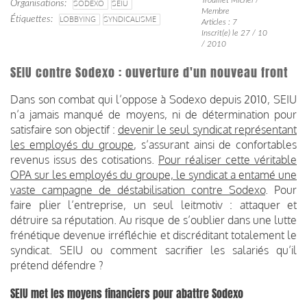
Organisations
SODEXO
SEIU
Membre
Étiquettes
LOBBYING
SYNDICALISME
Articles : 7
Inscrit(e) le 27 / 10
/ 2010
SEIU contre Sodexo : ouverture d'un nouveau front
Dans son combat qui l’oppose à Sodexo depuis 2010, SEIU
n’a jamais manqué de moyens, ni de détermination pour
satisfaire son objectif :
devenir le seul syndicat représentant
les employés du groupe
, s’assurant ainsi de confortables
revenus issus des cotisations.
Pour réaliser cette véritable
OPA sur les employés du groupe, le syndicat a entamé une
vaste campagne de déstabilisation contre Sodexo
. Pour
faire plier l’entreprise, un seul leitmotiv : attaquer et
détruire sa réputation. Au risque de s’oublier dans une lutte
frénétique devenue irréfléchie et discréditant totalement le
syndicat. SEIU ou comment sacrifier les salariés qu’il
prétend défendre ?
SEIU met les moyens financiers pour abattre Sodexo