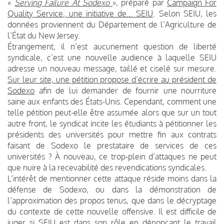
«
Serving Failure At Sodexo
», préparé par
Campaign For
Quality Service, une initiative de… SEIU
. Selon SEIU, les
données proviennent du Département de l’Agriculture de
l’État du New Jersey.
Étrangement, il n’est aucunement question de liberté
syndicale, c’est une nouvelle audience à laquelle SEIU
adresse un nouveau message, taillé et ciselé sur mesure.
Sur leur site, une pétition propose d’écrire au président de
Sodexo
afin de lui demander de fournir une nourriture
saine aux enfants des États-Unis. Cependant, comment une
telle pétition peut-elle être assumée alors que sur un tout
autre front, le syndicat incite les étudiants à pétitionner les
présidents des universités pour mettre fin aux contrats
faisant de Sodexo le prestataire de services de ces
universités ? À nouveau, ce trop-plein d’attaques ne peut
que nuire à la recevabilité des revendications syndicales.
L’intérêt de mentionner cette attaque réside moins dans la
défense de Sodexo, ou dans la démonstration de
l’approximation des propos tenus, que dans le décryptage
du contexte de cette nouvelle offensive. Il est difficile de
juger si SEIU est dans son rôle en dénonçant le travail