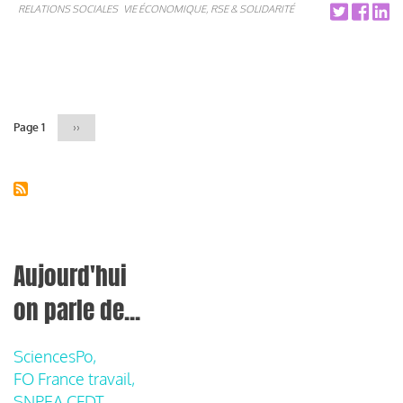
RELATIONS SOCIALES
VIE ÉCONOMIQUE, RSE & SOLIDARITÉ
Pagination
Page 1
Page
››
suivante
Aujourd'hui
on parle de...
SciencesPo,
FO France travail,
SNPEA CFDT