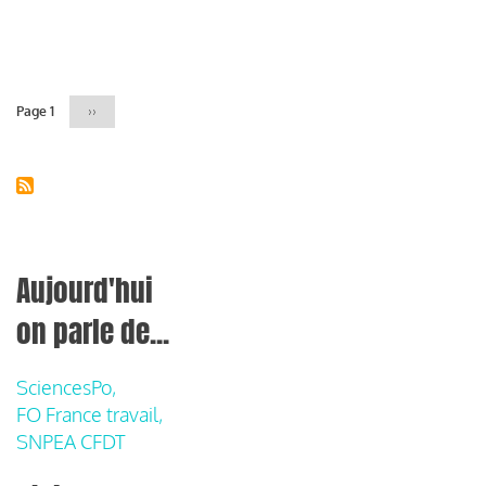
Pagination
Page 1
Page
››
suivante
Aujourd'hui
on parle de...
SciencesPo,
FO France travail,
SNPEA CFDT