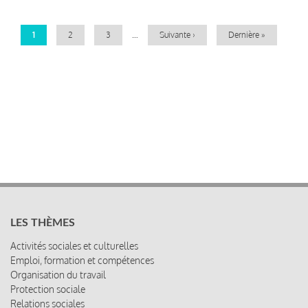
Page
1
Page
2
Page
3
…
Page
Suivante ›
Dernière
Dernière »
courante
suivante
page
LES THÈMES
Activités sociales et culturelles
Emploi, formation et compétences
Organisation du travail
Protection sociale
Relations sociales