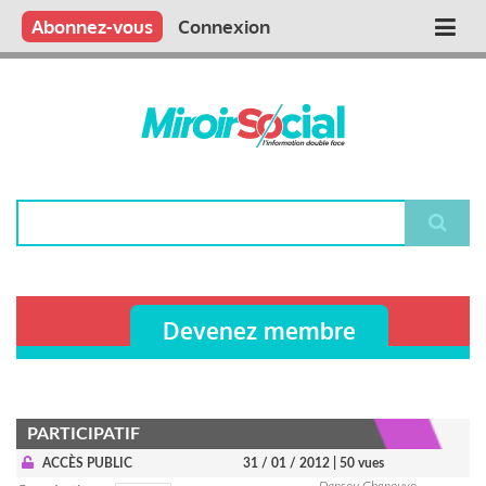
Aller
Qui sommes nous ?
Vous publiez
Nous publions
Contactez-nous
Abonnez-vous
Connexion
Main
au
contenu
navigation
principal
Rechercher
Devenez membre
PARTICIPATIF
ACCÈS PUBLIC
31 / 01 / 2012
| 50 vues
Dansou Gbenouvo