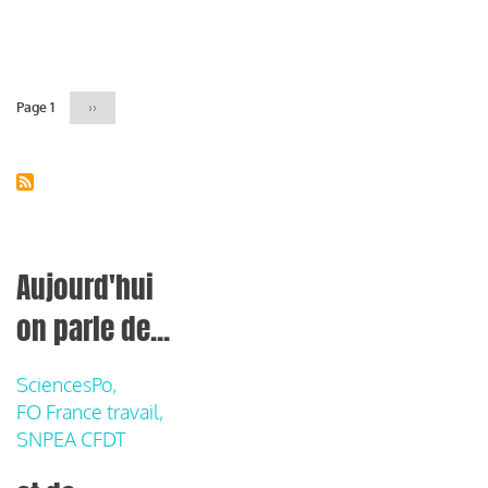
Pagination
Page 1
Page
››
suivante
Aujourd'hui
on parle de...
SciencesPo,
FO France travail,
SNPEA CFDT