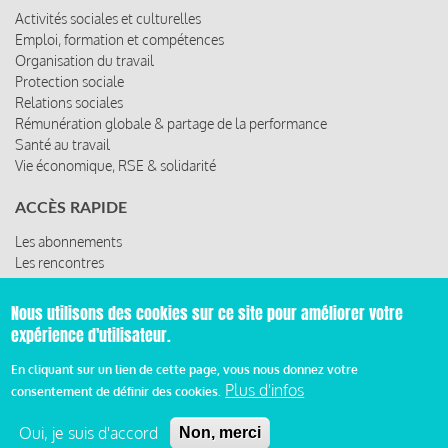
Activités sociales et culturelles
Emploi, formation et compétences
Organisation du travail
Protection sociale
Relations sociales
Rémunération globale & partage de la performance
Santé au travail
Vie économique, RSE & solidarité
ACCÈS RAPIDE
Les abonnements
Les rencontres
Les ressources
Nous utilisons des cookies sur ce site pour améliorer votre
expérience d'utilisateur.
© 2019 Miroir Social - Réalisé par
Cafffeine
En cliquant sur un lien de cette page, vous nous donnez votre
Plus d'infos
consentement de définir des cookies.
Mentions légales et condition générale d’utilisation et
Pied
d’abonnement
Oui, je suis d'accord
Non, merci