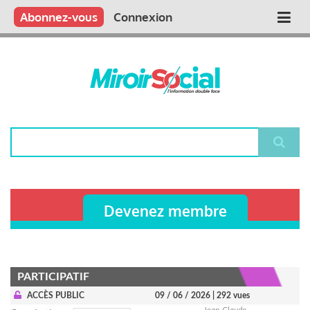
Aller
Qui sommes nous ?
Vous publiez
Nous publions
Contactez-nous
Abonnez-vous
Connexion
Main
au
contenu
navigation
principal
Rechercher
Devenez membre
PARTICIPATIF
ACCÈS PUBLIC
09 / 06 / 2026
| 292 vues
Jean-Claude