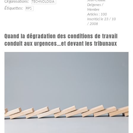
Organisations
TECHNOLOGIA
Delgenes /
Étiquettes
RPS
Membre
Articles : 100
Inscrit(e) le 23 / 10
/ 2008
Quand la dégradation des conditions de travail
conduit aux urgences…et devant les tribunaux