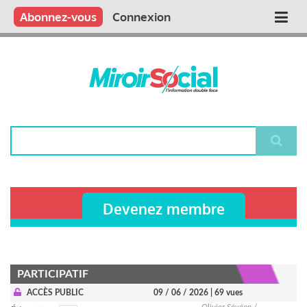
Aller
Qui sommes nous ?
Vous publiez
Nous publions
Contactez-nous
Abonnez-vous
Connexion
Main
au
contenu
navigation
principal
Rechercher
Devenez membre
PARTICIPATIF
ACCÈS PUBLIC
09 / 06 / 2026
| 69 vues
Olivier Sévéon /