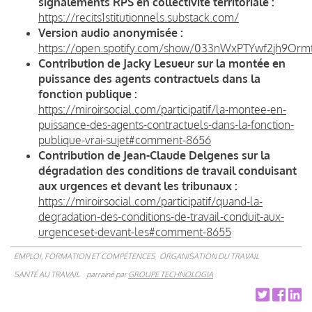
signalements RPS en collectivité territoriale :
https://recits1stitutionnels.substack.com/
Version audio anonymisée :
https://open.spotify.com/show/033nWxPTYwf2jh9Orm
Contribution de Jacky Lesueur sur la montée en
puissance des agents contractuels dans la
fonction publique :
https://miroirsocial.com/participatif/la-montee-en-
puissance-des-agents-contractuels-dans-la-fonction-
publique-vrai-sujet#comment-8656
Contribution de Jean-Claude Delgenes sur la
dégradation des conditions de travail conduisant
aux urgences et devant les tribunaux :
https://miroirsocial.com/participatif/quand-la-
degradation-des-conditions-de-travail-conduit-aux-
urgenceset-devant-les#comment-8655
EMPLOI, FORMATION ET COMPÉTENCES
ORGANISATION DU TRAVAIL
SANTÉ AU TRAVAIL
parrainé par
GROUPE TECHNOLOGIA