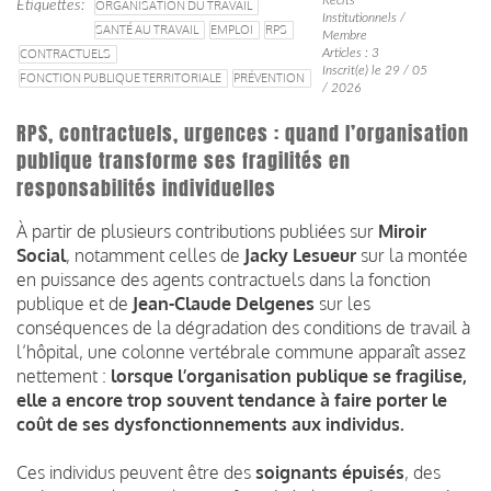
Étiquettes
ORGANISATION DU TRAVAIL
Institutionnels /
SANTÉ AU TRAVAIL
EMPLOI
RPS
Membre
CONTRACTUELS
Articles : 3
Inscrit(e) le 29 / 05
FONCTION PUBLIQUE TERRITORIALE
PRÉVENTION
/ 2026
RPS, contractuels, urgences : quand l’organisation
publique transforme ses fragilités en
responsabilités individuelles
À partir de plusieurs contributions publiées sur
Miroir
Social
, notamment celles de
Jacky Lesueur
sur la montée
en puissance des agents contractuels dans la fonction
publique et de
Jean-Claude Delgenes
sur les
conséquences de la dégradation des conditions de travail à
l’hôpital, une colonne vertébrale commune apparaît assez
nettement :
lorsque l’organisation publique se fragilise,
elle a encore trop souvent tendance à faire porter le
coût de ses dysfonctionnements aux individus.
Ces individus peuvent être des
soignants épuisés
, des