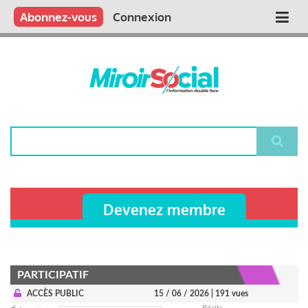
Aller
Qui sommes nous ?
Vous publiez
Nous publions
Contactez-nous
Abonnez-vous
Connexion
Main
au
contenu
navigation
principal
Rechercher
Devenez membre
PARTICIPATIF
ACCÈS PUBLIC
15 / 06 / 2026
| 191 vues
Récits