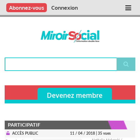
Aller
Qui sommes nous ?
Vous publiez
Nous publions
Contactez-nous
Abonnez-vous
Connexion
Main
au
contenu
navigation
principal
Rechercher
Devenez membre
PARTICIPATIF
ACCÈS PUBLIC
11 / 04 / 2018
| 35 vues
Nathalie Makarski /