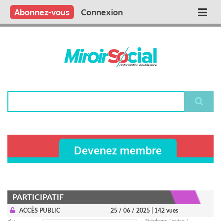
Aller
Qui sommes nous ?
Vous publiez
Nous publions
Contactez-nous
Abonnez-vous
Connexion
Main
au
contenu
navigation
principal
Rechercher
Devenez membre
PARTICIPATIF
ACCÈS PUBLIC
25 / 06 / 2025
| 142 vues
Stéphane Lovisa /