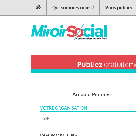
Aller
Qui sommes nous ?
Vous publiez
Main
au
contenu
navigation
principal
Publiez
gratuiteme
Arnauld Pionnier
VOTRE ORGANISATION
SFR
INFORMATIONS