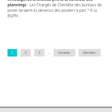
plannings
: Les Chargés de Clientèle des bureaux de
poste seraient-ils devenus des postiers à part ? À la
BGPN ...
Pagination
Page
1
Page
2
Page
3
…
Page
Suivante ›
Dernière
Dernière »
courante
suivante
page