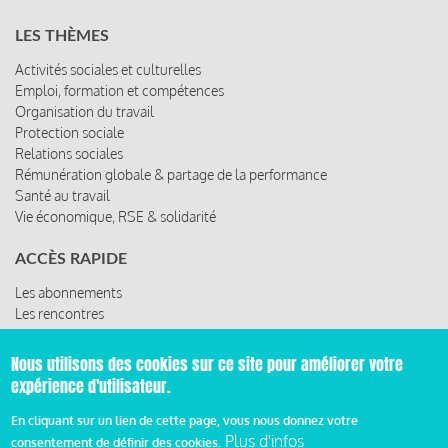
LES THÈMES
Activités sociales et culturelles
Emploi, formation et compétences
Organisation du travail
Protection sociale
Relations sociales
Rémunération globale & partage de la performance
Santé au travail
Vie économique, RSE & solidarité
ACCÈS RAPIDE
Les abonnements
Les rencontres
Les ressources
Nous utilisons des cookies sur ce site pour améliorer votre
expérience d'utilisateur.
© 2019 Miroir Social - Réalisé par
Cafffeine
En cliquant sur un lien de cette page, vous nous donnez votre
Plus d'infos
consentement de définir des cookies.