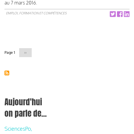
au 7 mars 2016.
EMPLOI, FORMATION ET COMPÉTENCES
Pagination
Page 1
Page
››
suivante
Aujourd'hui
on parle de...
SciencesPo,