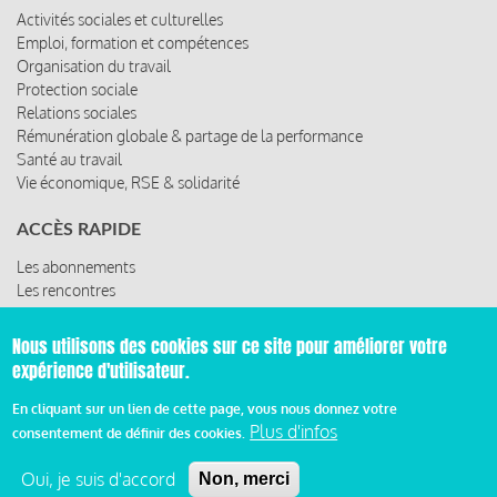
Activités sociales et culturelles
Emploi, formation et compétences
Organisation du travail
Protection sociale
Relations sociales
Rémunération globale & partage de la performance
Santé au travail
Vie économique, RSE & solidarité
ACCÈS RAPIDE
Les abonnements
Les rencontres
Les ressources
Nous utilisons des cookies sur ce site pour améliorer votre
expérience d'utilisateur.
© 2019 Miroir Social - Réalisé par
Cafffeine
En cliquant sur un lien de cette page, vous nous donnez votre
Plus d'infos
consentement de définir des cookies.
Mentions légales et condition générale d’utilisation et
Pied
d’abonnement
Oui, je suis d'accord
Non, merci