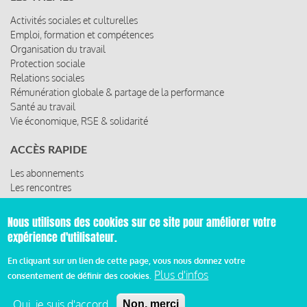
Activités sociales et culturelles
Emploi, formation et compétences
Organisation du travail
Protection sociale
Relations sociales
Rémunération globale & partage de la performance
Santé au travail
Vie économique, RSE & solidarité
ACCÈS RAPIDE
Les abonnements
Les rencontres
Les ressources
Nous utilisons des cookies sur ce site pour améliorer votre
expérience d'utilisateur.
© 2019 Miroir Social - Réalisé par
Cafffeine
En cliquant sur un lien de cette page, vous nous donnez votre
Plus d'infos
consentement de définir des cookies.
Mentions légales et condition générale d’utilisation et
d’abonnement
Oui, je suis d'accord
Non, merci