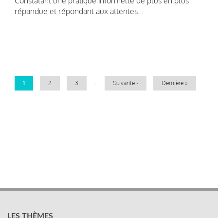
Constatant une pratique informelle de plus en plus
répandue et répondant aux attentes...
Pagination
Page
1
Page
2
Page
3
…
Page
Suivante ›
Dernière
Dernière »
courante
suivante
page
LES THÈMES