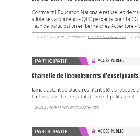
Comment l’Education Nationale refuse les deman
affûte ses arguments - QPC perdante pour la CGT su
Taux de participation en berne chez Accenture - U
SANTÉ AU TRAVAIL
parrainé par
GROUPE TECHNOLOGIA
RELAT
PARTICIPATIF
ACCÈS PUBLIC
Charrette de licenciements d’enseignants 
Jamais autant de stagiaires n’ont été convoqués d
titularisation. Les résultats tombent petit à petit.
EMPLOI, FORMATION ET COMPÉTENCES
PARTICIPATIF
ACCÈS PUBLIC