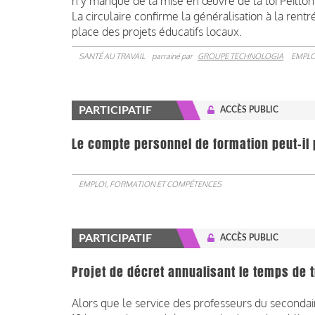
n’y manque de la mise en œuvre de la loi Peillon
La circulaire confirme la généralisation à la rent
place des projets éducatifs locaux.
SANTÉ AU TRAVAIL
parrainé par
GROUPE TECHNOLOGIA
EMPLO
PARTICIPATIF
ACCÈS PUBLIC
Le compte personnel de formation peut-il 
EMPLOI, FORMATION ET COMPÉTENCES
PARTICIPATIF
ACCÈS PUBLIC
Projet de décret annualisant le temps de 
Alors que le service des professeurs du secondai