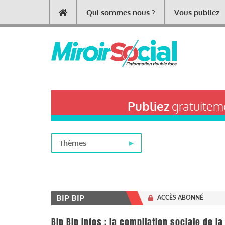
Aller
Qui sommes nous ?
Vous publiez
Main
au
contenu
navigation
principal
Publiez
gratuiteme
Thèmes
BIP BIP
ACCÈS ABONNÉ
Bip Bip Infos : la compilation sociale de 