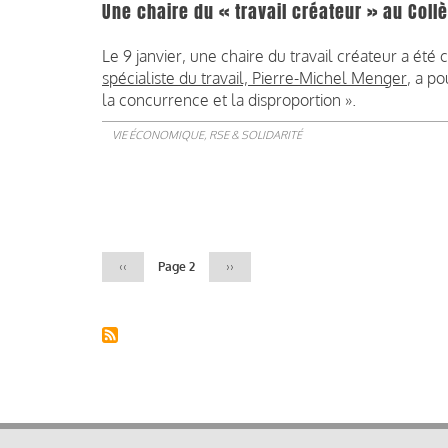
Une chaire du « travail créateur » au Coll
Le 9 janvier, une chaire du travail créateur a été
spécialiste du travail, Pierre-Michel Menger
, a po
la concurrence et la disproportion ».
VIE ÉCONOMIQUE, RSE & SOLIDARITÉ
Pagination
Page
‹‹
Page 2
Page
››
précédente
suivante