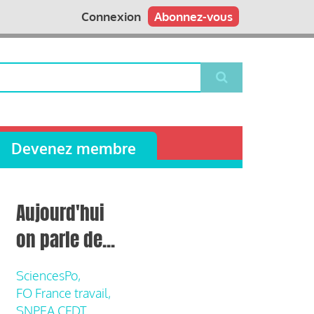
Connexion
Abonnez-vous
Devenez membre
Aujourd'hui
on parle de...
SciencesPo,
FO France travail,
SNPEA CFDT