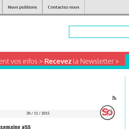
Nous publions
Contactez-nous
Rechercher
nt vos infos >
Recevez
la Newsletter >
30 / 11 / 2015
la semaine #55