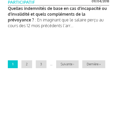
09/04/2018
PARTICIPATIF
Quelles indemnités de base en cas d’incapacité ou
d’invalidité et quels compléments de la
prévoyance ?
: En imaginant que le salaire perçu au
cours des 12 mois précédents l’arr...
Pagination
Page
1
Page
2
Page
3
…
Page
Suivante ›
Dernière
Dernière »
courante
suivante
page