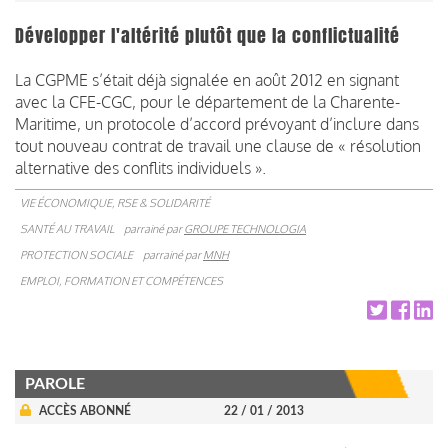
Développer l'altérité plutôt que la conflictualité
La CGPME s’était déjà signalée en août 2012 en signant
avec la CFE-CGC, pour le département de la Charente-
Maritime, un protocole d’accord prévoyant d’inclure dans
tout nouveau contrat de travail une clause de « résolution
alternative des conflits individuels ».
VIE ÉCONOMIQUE, RSE & SOLIDARITÉ
SANTÉ AU TRAVAIL
parrainé par
GROUPE TECHNOLOGIA
PROTECTION SOCIALE
parrainé par
MNH
EMPLOI, FORMATION ET COMPÉTENCES
PAROLE
ACCÈS ABONNÉ
22 / 01 / 2013