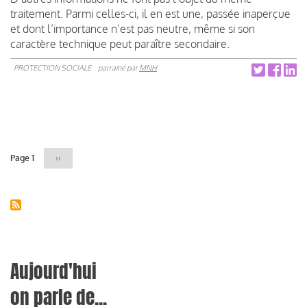
traitement. Parmi celles-ci, il en est une, passée inaperçue
et dont l’importance n’est pas neutre, même si son
caractère technique peut paraître secondaire.
PROTECTION SOCIALE
parrainé par
MNH
Pagination
Page 1
Page
››
suivante
Aujourd'hui
on parle de...