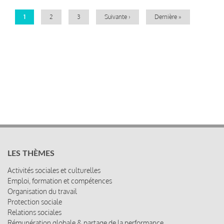
Page
1
Page
2
Page
3
Page
Suivante ›
Dernière
Dernière »
courante
suivante
page
LES THÈMES
Activités sociales et culturelles
Emploi, formation et compétences
Organisation du travail
Protection sociale
Relations sociales
Rémunération globale & partage de la performance