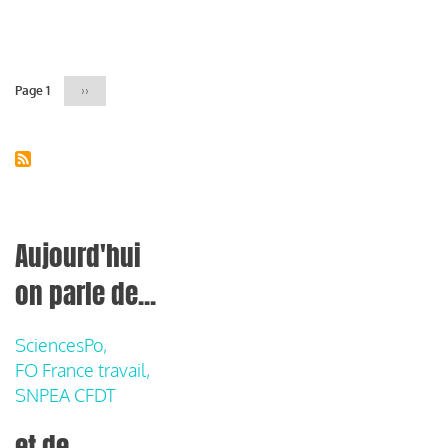
Pagination
Page 1
Page
››
suivante
Aujourd'hui
on parle de...
SciencesPo,
FO France travail,
SNPEA CFDT
et de...