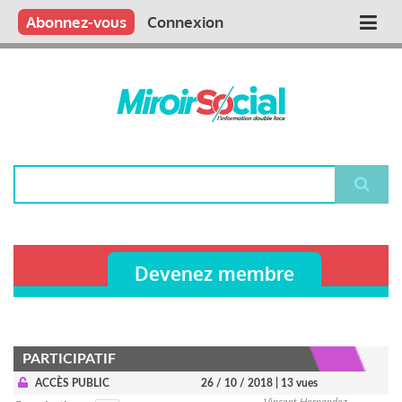
Aller
Qui sommes nous ?
Vous publiez
Nous publions
Contactez-nous
Abonnez-vous
Connexion
Main
au
contenu
navigation
principal
Rechercher
Devenez membre
PARTICIPATIF
ACCÈS PUBLIC
26 / 10 / 2018
| 13 vues
Vincent Hernandez