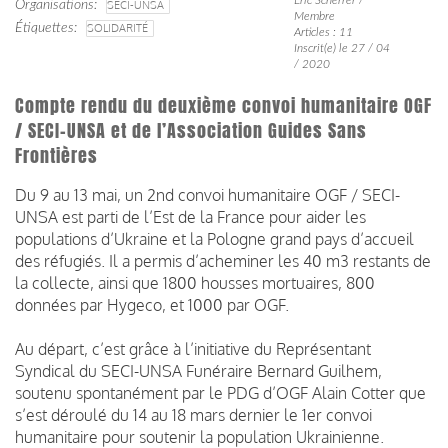
Organisations
SECI-UNSA
Membre
Étiquettes
SOLIDARITÉ
Articles : 11
Inscrit(e) le 27 / 04
/ 2020
Compte rendu du deuxième convoi humanitaire OGF
/ SECI-UNSA et de l’Association Guides Sans
Frontières
Du 9 au 13 mai, un 2nd convoi humanitaire OGF / SECI-
UNSA est parti de l’Est de la France pour aider les
populations d’Ukraine et la Pologne grand pays d’accueil
des réfugiés.
Il a permis d’acheminer les 40 m3 restants de
la collecte, ainsi que 1800 housses mortuaires, 800
données par Hygeco, et 1000 par OGF.
Au départ, c’est grâce à l’initiative du Représentant
Syndical du SECI-UNSA Funéraire Bernard Guilhem,
soutenu spontanément
par le PDG d’OGF Alain Cotter que
s’est déroulé du 14 au 18 mars dernier le 1er convoi
humanitaire pour soutenir la population Ukrainienne.