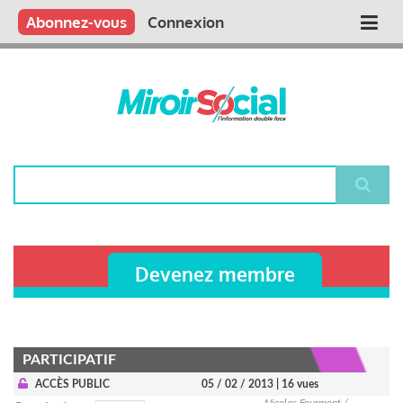
Aller
Qui sommes nous ?
Vous publiez
Nous publions
Contactez-nous
Abonnez-vous
Connexion
Main
au
contenu
navigation
principal
Rechercher
Devenez membre
PARTICIPATIF
ACCÈS PUBLIC
05 / 02 / 2013
| 16 vues
Nicolas Fourmont /