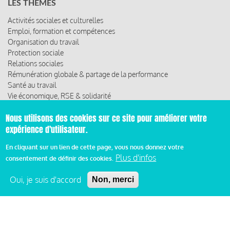
LES THÈMES
Activités sociales et culturelles
Emploi, formation et compétences
Organisation du travail
Protection sociale
Relations sociales
Rémunération globale & partage de la performance
Santé au travail
Vie économique, RSE & solidarité
Nous utilisons des cookies sur ce site pour améliorer votre
ACCÈS RAPIDE
expérience d'utilisateur.
Les abonnements
Les rencontres
En cliquant sur un lien de cette page, vous nous donnez votre
Les ressources
Plus d'infos
consentement de définir des cookies.
Oui, je suis d'accord
Non, merci
© 2019 Miroir Social - Réalisé par
Cafffeine
Mentions légales et condition générale d’utilisation et