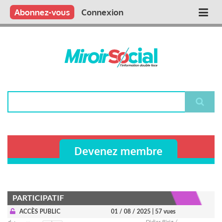
Aller
Qui sommes nous ?
Vous publiez
Nous publions
Contactez-nous
Abonnez-vous
Connexion
Main
au
contenu
navigation
principal
Rechercher
Devenez membre
PARTICIPATIF
ACCÈS PUBLIC
01 / 08 / 2025
| 57 vues
Didier Birig /