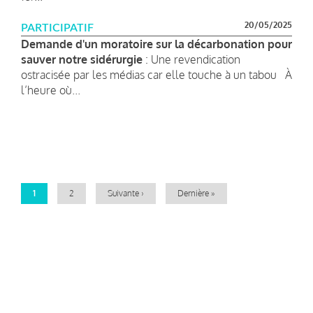
20/05/2025
PARTICIPATIF
Demande d'un moratoire sur la décarbonation pour
sauver notre sidérurgie
: Une revendication
ostracisée par les médias car elle touche à un tabou À
l’heure où...
Pagination
Page
1
Page
2
Page
Suivante ›
Dernière
Dernière »
courante
suivante
page