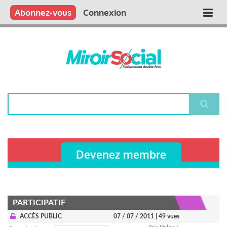
Aller
Qui sommes nous ?
Vous publiez
Nous publions
Contactez-nous
Abonnez-vous
Connexion
Main
au
contenu
navigation
principal
Rechercher
Devenez membre
PARTICIPATIF
ACCÈS PUBLIC
07 / 07 / 2011
| 49 vues
Eric Delon /